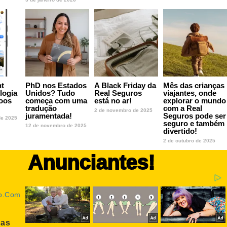
ht
PhD nos Estados
A Black Friday da
Mês das crianças
logia
Unidos? Tudo
Real Seguros
viajantes, onde
oos
começa com uma
está no ar!
explorar o mundo
tradução
com a Real
2 de novembro de 2025
juramentada!
Seguros pode ser
de 2025
seguro e também
12 de novembro de 2025
divertido!
2 de outubro de 2025
Anunciantes!