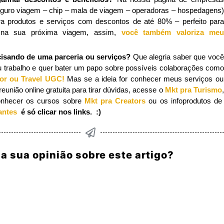
eguro viagem – chip – mala de viagem – operadoras – hospedagens)
ra produtos e serviços com descontos de até 80% – perfeito para
 na sua próxima viagem, assim,
você também valoriza me
cisando de uma parceria ou serviços?
Que alegria saber que voc
 trabalho e quer bater um papo sobre possíveis colaborações como
tor ou Travel UGC!
Mas se a ideia for conhecer meus serviços ou
união online gratuita para tirar dúvidas, acesse o
Mkt pra Turismo
onhecer os cursos sobre
Mkt pra Creators
ou os infoprodutos d
antes
é só clicar nos links. :)
 a sua opinião sobre este artigo?