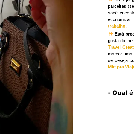
parceiras (s
você encont
economizar
trabalho.
​
Está pre
gosta do meu
Travel Crea
marcar uma re
se deseja c
Mkt pra Viaj
- Qual é