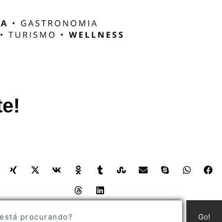
te!
Go!