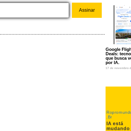
Assinar
Google Flig
Deals: tecno
que busca v
por IA.
17 de novembro 