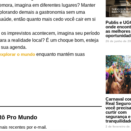
emora, imagina em diferentes lugares? Manter
explorando demais a gastronomia sem uma
aúde, então quanto mais cedo você cair em si
Publis e UG
onde encont
as melhores
 os imprevistos acontecem, imagina seu período
oportunida
ra a realidade local? É um choque bom, esteja
26 de junho de 2
e sua agenda.
explorar o mundo
enquanto mantém suas
Carnaval co
Real Seguro
você precis
curtir com
Rô Pro Mundo
segurança e
tranquilida
ais recentes por e-mail.
2 de fevereiro de