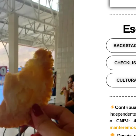
Es
BACKSTA
CHECKLI
CULTUR
Contribua
independent
o CNPJ: 48
manteremos 
Deseja 