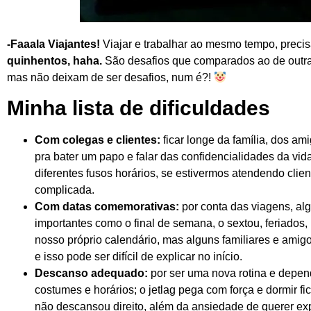
-Faaala Viajantes!
Viajar e trabalhar ao mesmo tempo, precisa
quinhentos, haha.
São desafios que comparados ao de outras
mas não deixam de ser desafios, num é?!
Minha lista de dificuldades
Com colegas e clientes:
ficar longe da família, dos a
pra bater um papo e falar das confidencialidades da vi
diferentes fusos horários, se estivermos atendendo clie
complicada.
Com datas comemorativas:
por conta das viagens, a
importantes como o final de semana, o sextou, feriados
nosso próprio calendário, mas alguns familiares e ami
e isso pode ser difícil de explicar no início.
Descanso adequado:
por ser uma nova rotina e depen
costumes e horários; o jetlag pega com força e dormir 
não descansou direito, além da ansiedade de querer exp