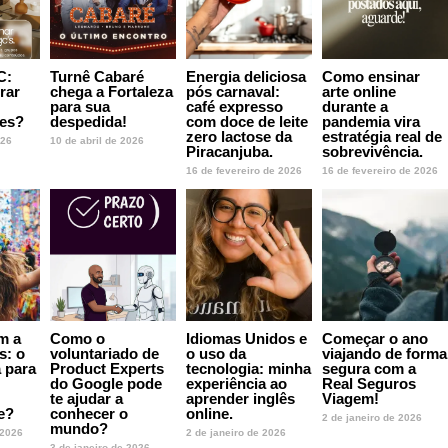
C:
Turnê Cabaré
Energia deliciosa
Como ensinar
rar
chega a Fortaleza
pós carnaval:
arte online
para sua
café expresso
durante a
des?
despedida!
com doce de leite
pandemia vira
zero lactose da
estratégia real de
026
10 de abril de 2026
Piracanjuba.
sobrevivência.
16 de fevereiro de 2026
16 de fevereiro de 2026
m a
Como o
Idiomas Unidos e
Começar o ano
s: o
voluntariado de
o uso da
viajando de forma
a para
Product Experts
tecnologia: minha
segura com a
do Google pode
experiência ao
Real Seguros
te ajudar a
aprender inglês
Viagem!
de?
conhecer o
online.
2 de janeiro de 2026
mundo?
 2026
2 de janeiro de 2026
3 de janeiro de 2026