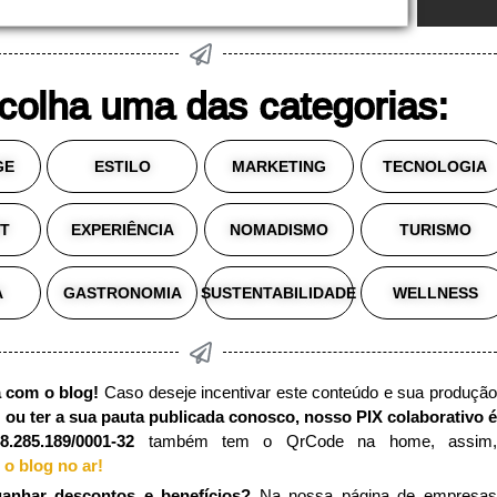
colha uma das categorias:
GE
ESTILO
MARKETING
TECNOLOGIA
ST
EXPERIÊNCIA
NOMADISMO
TURISMO
A
GASTRONOMIA
SUSTENTABILIDADE
WELLNESS
 com o blog!
Caso deseje incentivar este conteúdo e sua produçã
e
ou ter a sua pauta publicada conosco, nosso PIX colaborativo é
.285.189/0001-32
também tem o QrCode na home, assim,
o blog no ar!
ganhar descontos e benefícios?
Na nossa página de empresa