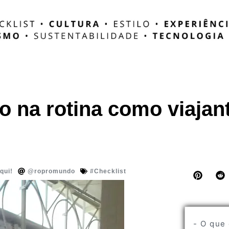
o na rotina como viajan
qui!
@ropromundo
#Checklist