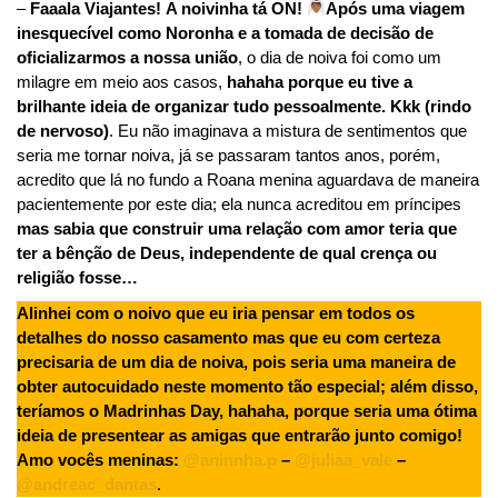
–
Faaala Viajantes!
A noivinha tá ON!
Após uma viagem
inesquecível como Noronha e a tomada de decisão de
oficializarmos a nossa união
, o dia de noiva foi como um
milagre em meio aos casos,
hahaha
porque eu tive a
brilhante ideia de organizar tudo pessoalmente. Kkk (rindo
de nervoso)
. Eu não imaginava a mistura de sentimentos que
seria me tornar noiva, já se passaram tantos anos, porém,
acredito que lá no fundo a Roana menina aguardava de maneira
pacientemente por este dia; ela nunca acreditou em príncipes
mas sabia que construir uma relação com amor teria que
ter a bênção de Deus, independente de qual crença ou
religião fosse…
Alinhei com o noivo que eu iria pensar em todos os
detalhes do nosso casamento mas que eu com certeza
precisaria de um dia de noiva,
pois seria uma maneira de
obter autocuidado neste momento tão especial; além disso,
teríamos o Madrinhas Day, hahaha, porque seria uma ótima
ideia de presentear as amigas que entrarão junto comigo!
Amo vocês meninas:
@aninnha.p
–
@
j
uliaa_vale
–
@andreac_dantas
.