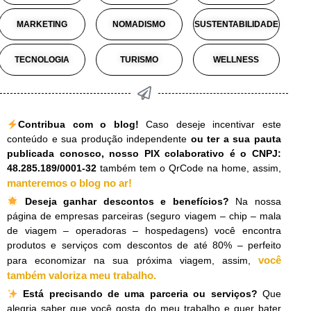
MARKETING
NOMADISMO
SUSTENTABILIDADE
TECNOLOGIA
TURISMO
WELLNESS
Contribua com o blog!
Caso deseje incentivar este
conteúdo e sua produção independente
ou ter a sua pauta
publicada conosco, nosso PIX colaborativo é o CNPJ:
48.285.189/0001-32
também tem o QrCode na home, assim,
manteremos o blog no ar!
Deseja ganhar descontos e benefícios?
Na nossa
página de empresas parceiras (seguro viagem – chip – mala
de viagem – operadoras – hospedagens) você encontra
produtos e serviços com descontos de até 80% – perfeito
você
para economizar na sua próxima viagem, assim,
também valoriza meu trabalho.
​
Está precisando de uma parceria ou serviços?
Que
alegria saber que você gosta do meu trabalho e quer bater