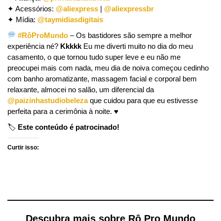
✦ Acessórios:
@aliexpress
|
@aliexpressbr
✦ Mídia:
@taymidiasdigitais
#RôProMundo
– Os bastidores são sempre a melhor
experiência né?
Kkkkk
Eu me diverti muito no dia do meu
casamento, o que tornou tudo super leve e eu não me
preocupei mais com nada, meu dia de noiva começou cedinho
com banho aromatizante, massagem facial e corporal bem
relaxante, almocei no salão, um diferencial da
@paizinhastudiobeleza
que cuidou para que eu estivesse
perfeita para a cerimônia à noite. ♥︎
🏷
Este conteúdo é patrocinado!
Curtir isso:
Descubra mais sobre Rô Pro Mundo