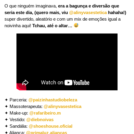
O que ninguém imaginava,
era a bagunça e diversão que
seria este dia, (quero mais, viu
@alinyvasestetica
hahaha!)
super divertido, aleatório e com um mix de emoções igual a
noivinha aqui!
Tchau, até o altar…
✦ Parceria:
@paizinhastudiobeleza
✦ Massoterapeuta:
@alinyvasestetica
✦ Make-up:
@rafaribeiro.m
✦ Vestido:
@diebnoivas
✦ Sandália:
@shoeshouse.oficial
✦ Aliança:
@primaluz.aliancas