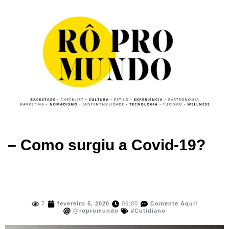
– Como surgiu a Covid-19?
7
fevereiro 5, 2020
06:00
Comente Aqui!
@ropromundo
#Cotidiano