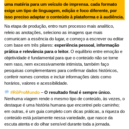
uma matéria para um veículo de imprensa. cada formato
exige um tipo de linguagem, edição e foco diferente, por
isso preciso adaptar o conteúdo à plataforma e à audiência.
Na etapa de produção, entro num processo mais analítico,
releio as anotações, seleciono as imagens que mais
comunicam a essência do lugar, e começo a escrever ou editar
com base em três pilares:
experiência pessoal, informação
prática e relevância para o leitor.
O equilíbrio entre emoção e
objetividade é fundamental para que o conteúdo não se torne
nem raso, nem excessivamente intimista, também faço
pesquisas complementares para confirmar dados históricos,
conferir nomes corretos e incluir informações úteis como
horários, valores e acessibilidade.
#RôProMundo
–
O resultado final é sempre único.
Nenhuma viagem rende o mesmo tipo de conteúdo, às vezes, o
destaque é uma história humana que encontrei pelo caminho;
em outras, é um guia completo com dicas práticas, a riqueza do
conteúdo está justamente nessa variedade, que nasce da
escuta atenta e do olhar sensível durante toda a jornada.