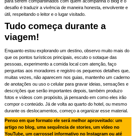
para serem compartilhados com quem acompanha o blog e o
desafio é traduzir a vivência de maneira honesta, envolvente e
útil, respeitando o leitor e o lugar visitado.
Tudo começa durante a
viagem
!
Enquanto estou explorando um destino, observo muito mais do
que os pontos turísticos principais, escuto o sotaque das
pessoas, experimento a comida local com atenção, faço
perguntas aos moradores e registro os pequenos detalhes que,
muitas vezes, não aparecem nos guias, mantenho um caderno
de anotações ou uso o celular para gravar ideias, sensações e
descrições que serão importantes depois, também produzo
fotos e vídeos com propósito, já pensando em como eles irão
compor o conteúdo. Já de volta ao quarto do hotel, ou mesmo
durante os deslocamentos, começo a organizar esse material.
Penso em que formato ele será melhor aproveitado: um
artigo no blog, uma sequência de stories, um vídeo no
YouTube, um carrossel informativo no Instagram ou até