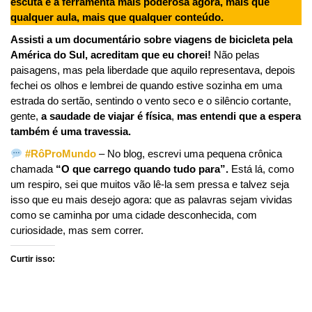
escuta é a ferramenta mais poderosa agora, mais que
qualquer aula, mais que qualquer conteúdo.
Assisti a um documentário sobre viagens de bicicleta pela
América do Sul, acreditam que eu chorei!
Não pelas
paisagens, mas pela liberdade que aquilo representava, depois
fechei os olhos e lembrei de quando estive sozinha em uma
estrada do sertão, sentindo o vento seco e o silêncio cortante,
gente,
a saudade de viajar é física
,
mas entendi que a espera
também é uma travessia.
#RôProMundo
– No blog, escrevi uma pequena crônica
chamada
“O que carrego quando tudo para”.
Está lá, como
um respiro, sei que muitos vão lê-la sem pressa e talvez seja
isso que eu mais desejo agora: que as palavras sejam vividas
como se caminha por uma cidade desconhecida, com
curiosidade, mas sem correr.
Curtir isso: