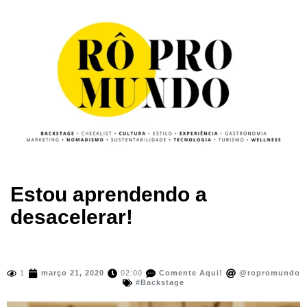
Estou aprendendo a
desacelerar!
1
março 21, 2020
02:00
Comente Aqui!
@ropromundo
#Backstage