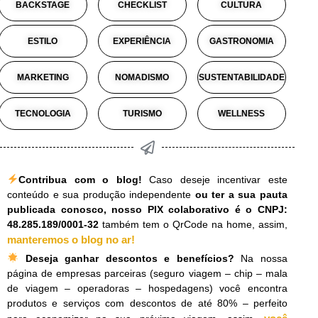
BACKSTAGE
CHECKLIST
CULTURA
ESTILO
EXPERIÊNCIA
GASTRONOMIA
MARKETING
NOMADISMO
SUSTENTABILIDADE
TECNOLOGIA
TURISMO
WELLNESS
Contribua com o blog!
Caso deseje incentivar este
conteúdo e sua produção independente
ou ter a sua pauta
publicada conosco, nosso PIX colaborativo é o CNPJ:
48.285.189/0001-32
também tem o QrCode na home, assim,
manteremos o blog no ar!
Deseja ganhar descontos e benefícios?
Na nossa
página de empresas parceiras (seguro viagem – chip – mala
de viagem – operadoras – hospedagens) você encontra
produtos e serviços com descontos de até 80% – perfeito