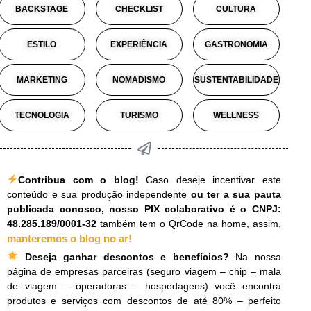
BACKSTAGE
CHECKLIST
CULTURA
ESTILO
EXPERIÊNCIA
GASTRONOMIA
MARKETING
NOMADISMO
SUSTENTABILIDADE
TECNOLOGIA
TURISMO
WELLNESS
Contribua com o blog!
Caso deseje incentivar este
conteúdo e sua produção independente
ou ter a sua pauta
publicada conosco, nosso PIX colaborativo é o CNPJ:
48.285.189/0001-32
também tem o QrCode na home, assim,
manteremos o blog no ar!
Deseja ganhar descontos e benefícios?
Na nossa
página de empresas parceiras (seguro viagem – chip – mala
de viagem – operadoras – hospedagens) você encontra
produtos e serviços com descontos de até 80% – perfeito