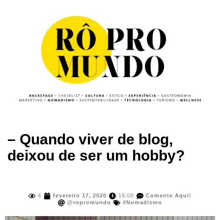
– Quando viver de blog,
deixou de ser um hobby?
4
fevereiro 17, 2020
16:00
Comente Aqui!
@ropromundo
#Nomadismo